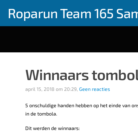
Roparun Team 165 Sa
Winnaars tombol
april 15, 2018 om 20:29,
Geen reacties
5 onschuldige handen hebben op het einde van ons
in de tombola.
Dit werden de winnaars: