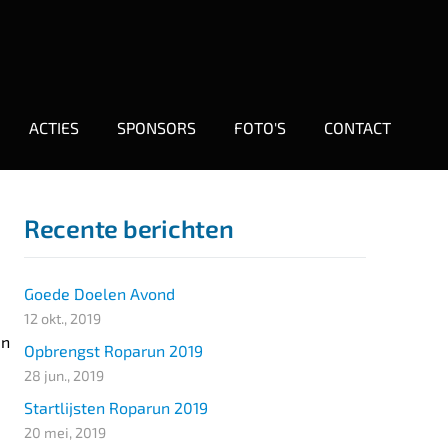
ACTIES
SPONSORS
FOTO'S
CONTACT
Recente berichten
Goede Doelen Avond
12 okt., 2019
en
Opbrengst Roparun 2019
28 jun., 2019
Startlijsten Roparun 2019
20 mei, 2019